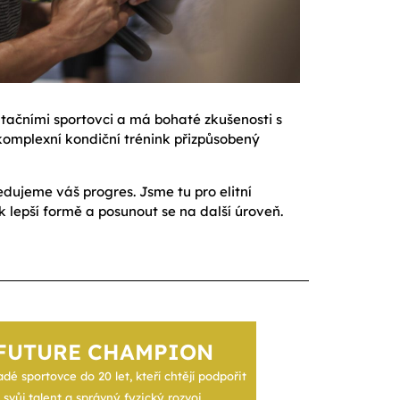
ačními sportovci a má bohaté zkušenosti s
 komplexní kondiční trénink přizpůsobený
edujeme váš progres. Jsme tu pro elitní
 k lepší formě a posunout se na další úroveň.
FUTURE CHAMPION
dé sportovce do 20 let, kteří chtějí podpořit
svůj talent a správný fyzický rozvoj.