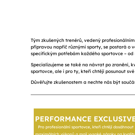
Tým zkušených trenérů, vedený profesionálním
přípravou napříč různými sporty, se postará o 
specifickým potřebám každého sportovce – od 
Specializujeme se také na návrat po zranění, kv
sportovce, ale i pro ty, kteří chtějí posunout 
Důvěřujte zkušenostem a nechte nás být součá
PERFORMANCE EXCLUSIV
Pro profesionální sportovce, kteří chtějí dosáhnout
maximálních výkonů a mají vysoké nároky na kvalit