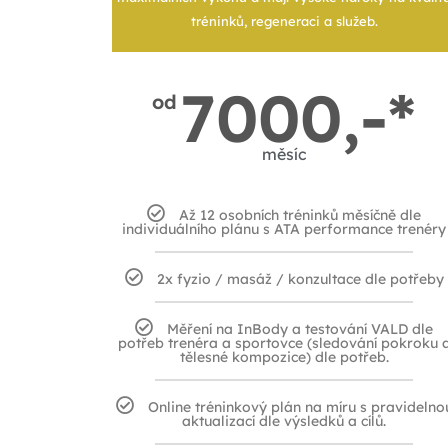
tréninků, regeneraci a služeb.
7000,-*
od
měsíc
Až 12 osobních tréninků měsíčně dle
individuálního plánu s ATA performance trenéry
2x fyzio / masáž / konzultace dle potřeby
Měření na InBody a testování VALD dle
potřeb trenéra a sportovce (sledování pokroku 
tělesné kompozice) dle potřeb.
Online tréninkový plán na míru s pravidelno
aktualizací dle výsledků a cílů.