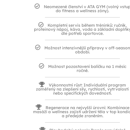
Neomezené členství v ATA GYM (volný vstu
do fitness a wellness zóny).
Kompletní servis během tréninků: ručník,
proteinový nápoj, káva, voda a základní doplňk
dle potřeb sportovce.
Možnost intenzivnější přípravy v off-season
období.
Možnost pozastavení balíčku na 1 měsíc
ročně.
Výkonnostní růst: Individuální program
zaměřený na zlepšení síly, rychlosti, vytrvalosti
nebo specifických dovedností.
Regenerace na nejvyšší úrovni: Kombinace
masáží a wellness zajistí udržení těla v top kondic
a předejde zraněním.