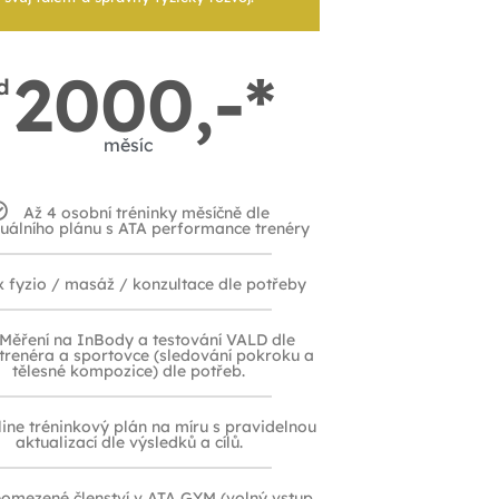
2000,-*
d
měsíc
Až 4 osobní tréninky měsíčně dle
duálního plánu s ATA performance trenéry
x fyzio / masáž / konzultace dle potřeby
Měření na InBody a testování VALD dle
trenéra a sportovce (sledování pokroku a
tělesné kompozice) dle potřeb.
ine tréninkový plán na míru s pravidelnou
aktualizací dle výsledků a cílů.
omezené členství v ATA GYM (volný vstup