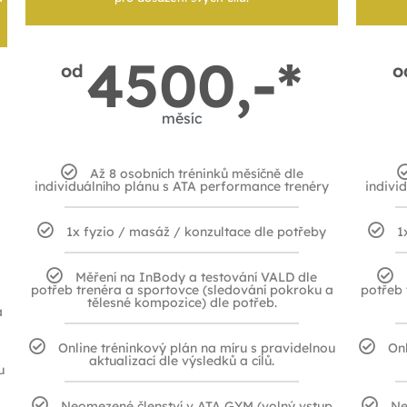
4500,-*
od
o
měsíc
Až 8 osobních tréninků měsíčně dle
individuálního plánu s ATA performance trenéry
indivi
1x fyzio / masáž / konzultace dle potřeby
1
Měření na InBody a testování VALD dle
potřeb trenéra a sportovce (sledování pokroku a
potřeb 
tělesné kompozice) dle potřeb.
a
Online tréninkový plán na míru s pravidelnou
Onl
aktualizací dle výsledků a cílů.
u
Neomezené členství v ATA GYM (volný vstup
Ne