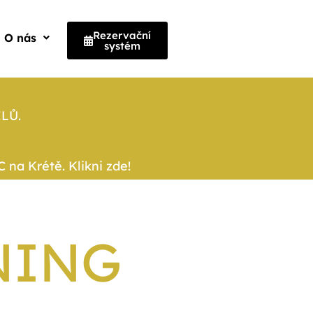
Rezervační
O nás
systém
LŮ.
na Krétě. Klikni zde!
NING