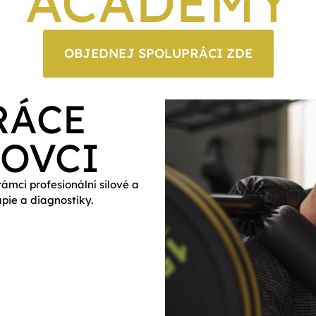
ACADEMY
OBJEDNEJ SPOLUPRÁCI ZDE
RÁCE
TOVCI
rámci
profesionální silové a
apie a diagnostiky.