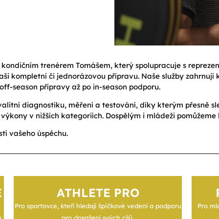
 kondičním trenérem Tomášem, který spolupracuje s reprezent
vaši kompletní či jednorázovou přípravu. Naše služby zahrnují
off-season přípravy až po in-season podporu.
alitní diagnostiku, měření a testování, díky kterým přesně sl
své výkony v nižších kategoriích. Dospělým i mládeži pomůžeme
stí vašeho úspěchu.
E
ATHLETE PRO
Pro sportovce, kteří hledají špičkové vedení a podporu
Pro mla
u
pro dosažení svých cílů.