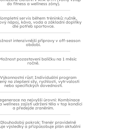
do fitness a wellness zóny).
Kompletní servis během tréninků: ručník,
ový nápoj, káva, voda a základní doplňky
dle potřeb sportovce.
žnost intenzivnější přípravy v off-season
období.
Možnost pozastavení balíčku na 1 měsíc
ročně.
Výkonnostní růst: Individuální program
ný na zlepšení síly, rychlosti, vytrvalosti
nebo specifických dovedností.
egenerace na nejvyšší úrovni: Kombinace
 wellness zajistí udržení těla v top kondici
a předejde zraněním.
Dlouhodobý pokrok: Trenér pravidelně
uje výsledky a přizpůsobuje plán aktuální