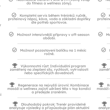
do fitness a wellness zóny).
p
Kompletní servis během tréninků: ručník,
proteinový nápoj, káva, voda a základní doplňky
protein
dle potřeb sportovce.
y
Možnost intenzivnější přípravy v off-season
Mo
období.
Možnost pozastavení balíčku na 1 měsíc
ročně.
Výkonnostní růst: Individuální program
zaměřený na zlepšení síly, rychlosti, vytrvalosti
zaměře
nebo specifických dovedností.
Regenerace na nejvyšší úrovni: Kombinace
R
masáží a wellness zajistí udržení těla v top kondici
masáží a
a předejde zraněním.
i
Dlouhodobý pokrok: Trenér pravidelně
analyzuje výsledky a přizpůsobuje plán aktuální
analyz