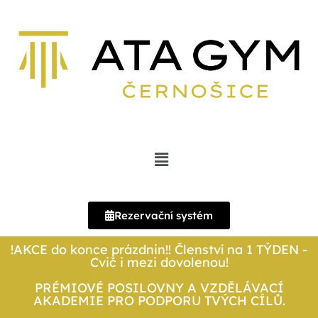
Rezervační systém
!AKCE do konce prázdnin!! Členství na 1 TÝDEN -
Cvič i mezi dovolenou!
PRÉMIOVÉ POSILOVNY A VZDĚLÁVACÍ
AKADEMIE PRO PODPORU TVÝCH CÍLŮ.