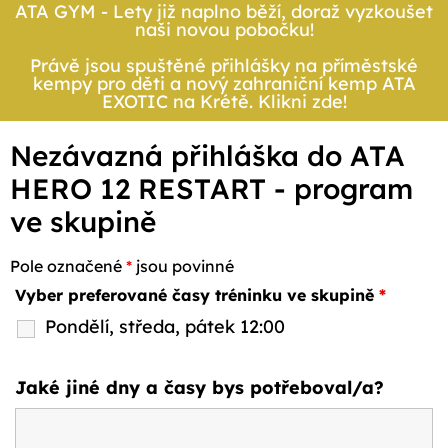
ATA GYM - Lety již naplno běží, doraž vyzkoušet
naši novou pobočku!
Právě jsou spuštěné přihlášky na příměstské
kempy pro děti a nový zahraniční kemp ATA
EXOTIC na Krétě. Klikni zde!
Nezávazná přihláška do ATA
HERO 12 RESTART - program
ve skupině
Pole označené
*
jsou povinné
Vyber preferované časy tréninku ve skupině
*
Pondělí, středa, pátek 12:00
Jaké jiné dny a časy bys potřeboval/a?