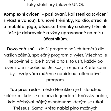
taky stolní hry (hlavně UNO).
Komplexní cvičení
–
posilování, kalistenika (cvičení
s vlastní vahou), kruhové tréninky, kardio, strečink
a mobilita, jóga, běžecké tréninky a silový trénink.
Vše je dobrovolné a vždy upravované na míru
účastníkům.
Dovolená snů
– další program našich trenérů dle
vašich zájmů, společný program a výlet. Všechno je
nepovinné a jde hlavně o to si to užít, každý po
svém, ale i společně. Jelikož jsme již na Krétě sami
byli, vždy vám můžeme nabídnout alternativní
program.
Top prostředí
– město Heraklion je historickou
kolébkou, kde se nachází legendární Knósský palác,
kde přebýval bájný minotaur se kterým se utkal
Théseus. Sama Kréta nabízí plno možných