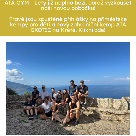
ATA GYM - Lety již naplno běží, doraž vyzkoušet
naši novou pobočku!
Právě jsou spuštěné přihlášky na příměstské
kempy pro děti a nový zahraniční kemp ATA
EXOTIC na Krétě. Klikni zde!