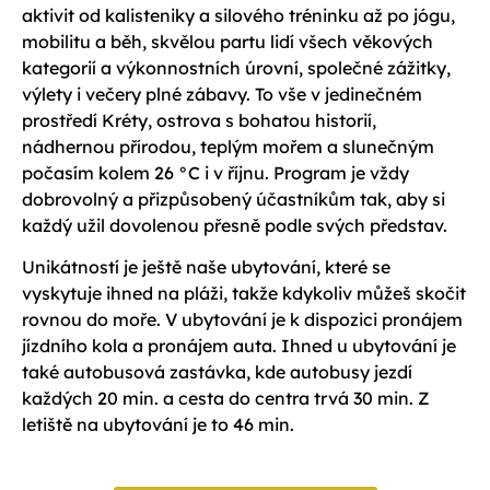
aktivit od kalisteniky a silového tréninku až po jógu,
mobilitu a běh, skvělou partu lidí všech věkových
kategorií a výkonnostních úrovní, společné zážitky,
výlety i večery plné zábavy. To vše v jedinečném
prostředí Kréty, ostrova s bohatou historií,
nádhernou přírodou, teplým mořem a slunečným
počasím kolem 26 °C i v říjnu. Program je vždy
dobrovolný a přizpůsobený účastníkům tak, aby si
každý užil dovolenou přesně podle svých představ.
Unikátností je ještě naše ubytování, které se
vyskytuje ihned na pláži, takže kdykoliv můžeš skočit
rovnou do moře. V ubytování je k dispozici pronájem
jízdního kola a pronájem auta. Ihned u ubytování je
také autobusová zastávka, kde autobusy jezdí
každých 20 min. a cesta do centra trvá 30 min. Z
letiště na ubytování je to 46 min.​