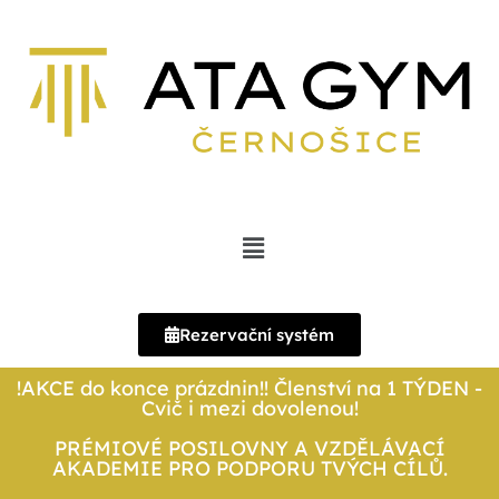
Rezervační systém
!AKCE do konce prázdnin!! Členství na 1 TÝDEN -
Cvič i mezi dovolenou!
PRÉMIOVÉ POSILOVNY A VZDĚLÁVACÍ
AKADEMIE PRO PODPORU TVÝCH CÍLŮ.