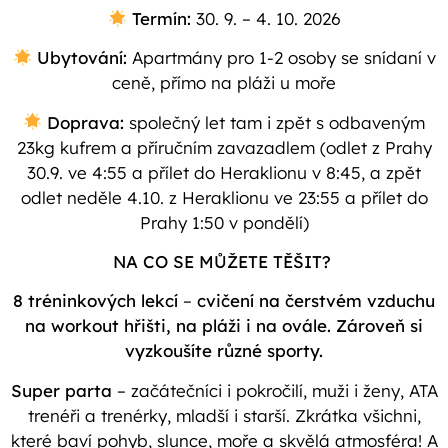
Termín:
30. 9. – 4. 10. 2026
Ubytování:
Apartmány pro 1-2 osoby se snídaní v
ceně, přímo na pláži u moře
Doprava:
společný let tam i zpět s odbaveným
23kg kufrem a příručním zavazadlem (odlet z Prahy
30.9. ve 4:55 a přílet do Heraklionu v 8:45, a zpět
odlet neděle 4.10. z Heraklionu ve 23:55 a přílet do
Prahy 1:50 v pondělí)
NA CO SE MŮŽETE TĚŠIT?
8 tréninkových lekcí
–
cvičení na čerstvém vzduchu
na workout hřišti, na pláži i na ovále. Zároveň si
vyzkoušíte různé sporty.
Super parta
– začátečníci i pokročilí, muži i ženy, ATA
trenéři a trenérky, mladší i starší. Zkrátka všichni,
které baví pohyb, slunce, moře a skvělá atmosféra! A