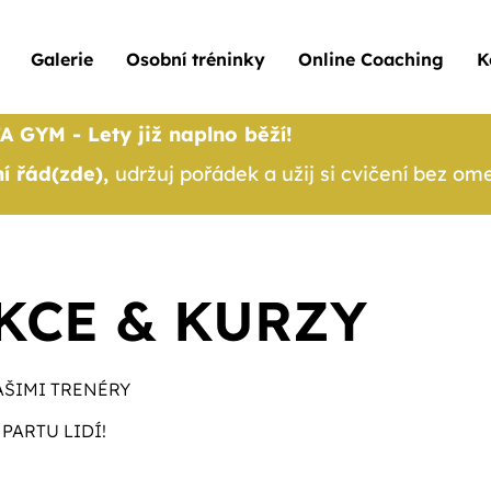
Galerie
Osobní tréninky
Online Coaching
K
A GYM - Lety již naplno běží!
í řád(zde),
udržuj pořádek a užij si cvičení bez om
KCE & KURZY
AŠIMI TRENÉRY
PARTU LIDÍ!