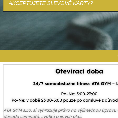
AKCEPTUJETE SLEVOVÉ KARTY?
Otevírací doba
24/7 samoobslužné fitness ATA GYM – 
Po–Ne: 5:00-23:00
Po-Ne: v době 23:00-5:00 pouze po domluvě z důvod
ATA GYM s.r.o. si vyhrazuje právo na výjimečnou úpravu 
důvodu seminářů, svátků a jiných akcí.