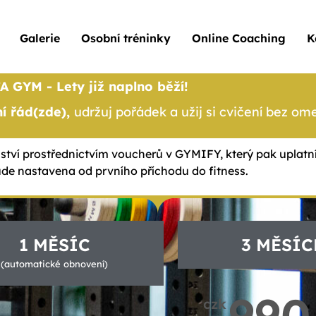
Galerie
Osobní tréninky
Online Coaching
K
A GYM - Lety již naplno běží!
í řád(zde),
udržuj pořádek a užij si cvičení bez om
enství prostřednictvím voucherů v GYMIFY, který pak uplatn
bude nastavena od prvního příchodu do fitness.
1 MĚSÍC
3 MĚSÍC
(automatické obnovení)
990
czk