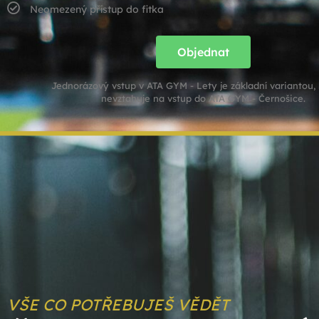
Neomezený přístup do fitka
Objednat
Jednorázový vstup v ATA GYM - Lety je základní variantou, 
nevztahuje na vstup do ATA GYM - Černošice.
VŠE CO POTŘEBUJEŠ VĚDĚT