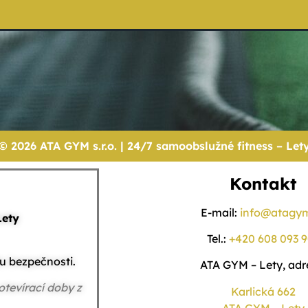
© 2026 ATA GYM s.r.o. | 24/7 samoobslužné fitness – Let
Kontakt
E-mail:
info@atagym
Lety
Tel.:
+420 608 093 
u bezpečnosti.
ATA GYM – Lety, adr
otevírací doby z
Karlická 662
ATA GYM – Lety