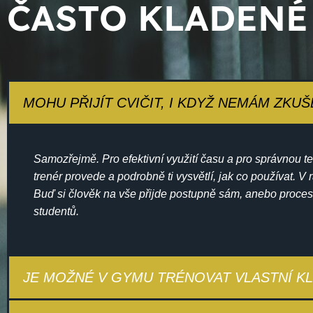
ČASTO KLADENÉ
MOHU PŘIJÍT CVIČIT, I KDYŽ NEMÁM ZKU
Samozřejmě. Pro efektivní využití času a pro správnou te
trenér provede a podrobně ti vysvětlí, jak co používat. V r
Buď si člověk na vše přijde postupně sám, anebo proces
studentů.
JE MOŽNÉ V GYMU TRÉNOVAT VLASTNÍ KL