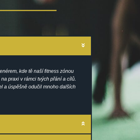
renérem, kde tě naší fitness zónou
 na praxi v rámci tvých přání a cílů.
šel a úspěšně odučil mnoho dalších