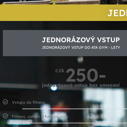
JED
JEDNORÁZOVÝ VSTUP
JEDNORÁZOVÝ VSTUP DO ATA GYM - LETY
250-
czk
jednorázový vstup bez omezení
Vstupy do fitness
Fitness, cardio a funkční zóny