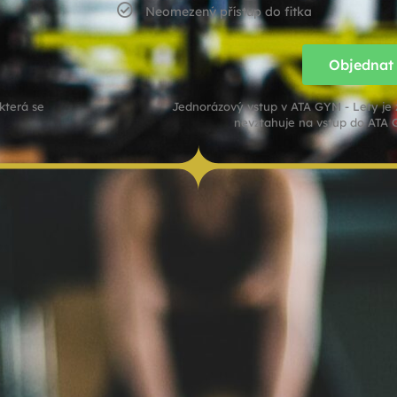
Neomezený přístup do fitka
Objednat
která se
Jednorázový vstup v ATA GYM - Lety je z
nevztahuje na vstup do ATA 