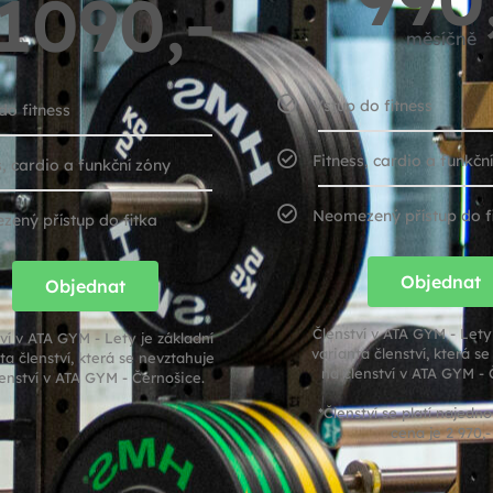
1090,-
měsíčně
Vstup do fitness
do fitness
Fitness, cardio a funkčn
s, cardio a funkční zóny
Neomezený přístup do f
ený přístup do fitka
Objednat
Objednat
Členství v ATA GYM - Lety 
ví v ATA GYM - Lety je základní
varianta členství, která s
ta členství, která se nevztahuje
na členství v ATA GYM - 
lenství v ATA GYM - Černošice.
*Členství se platí najedn
cena je 2 970,-