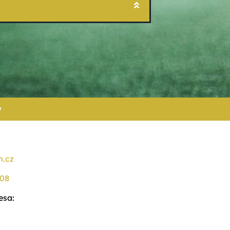
y
.cz
908
esa: