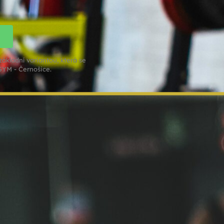
ákladní variantou, která se
GYM - Černošice.