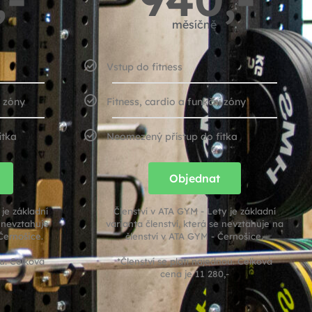
měsíčně
Vstup do fitness
í zóny
Fitness, cardio a funkční zóny
itka
Neomezený přístup do fitka
Objednat
je základní
Členství v ATA GYM - Lety je základní
e nevztahuje
varianta členství, která se nevztahuje na
Černošice.
členství v ATA GYM - Černošice.
ou. Celková
*Členství se platí najednou. Celková
cena je 11 280,-