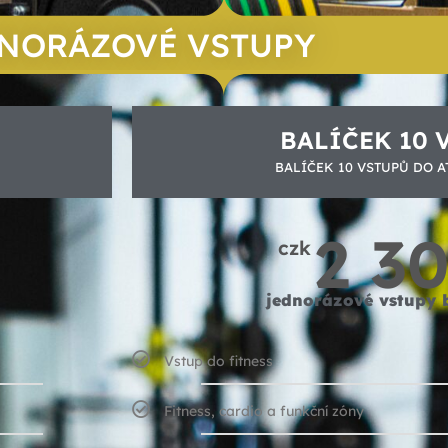
NORÁZOVÉ VSTUPY
BALÍČEK 10 
BALÍČEK 10 VSTUPŮ DO A
2 30
czk
jednorázové vstupy 
Vstup do fitness
Fitness, cardio a funkční zóny