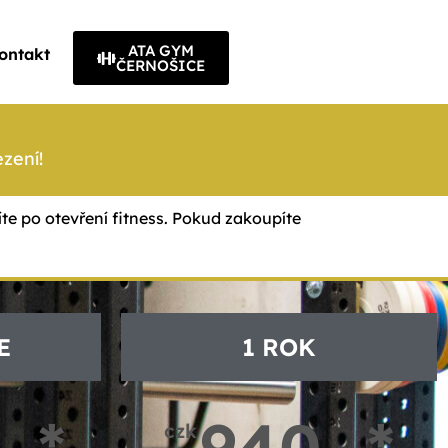
ATA GYM
ontakt
ČERNOŠICE
ezení!
íte po otevření fitness. Pokud zakoupíte
E
1 ROK
,-*
940,-*
czk