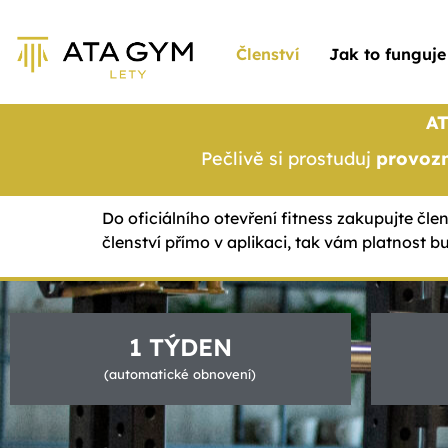
Členství
Jak to funguje
AT
Pečlivě si prostuduj
provozn
Do oficiálního otevření fitness zakupujte čl
členství přímo v aplikaci, tak vám platnost 
1 TÝDEN
(automatické obnovení)