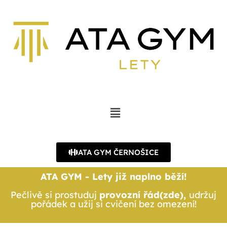
ATA GYM ČERNOŠICE
ATA GYM - Lety již naplno běží!
Pečlivě si prostuduj
provozní řád(zde),
udržuj
pořádek a užij si cvičení bez omezení!