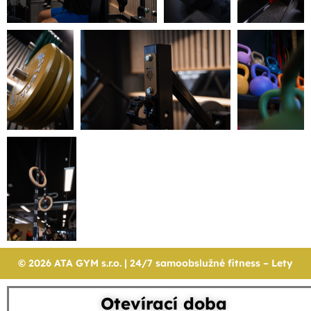
© 2026 ATA GYM s.r.o. | 24/7 samoobslužné fitness – Lety
Otevírací doba